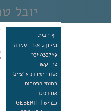
יובל טכ
סמויות 
>
דף הבית
טכנאי מומחה ב
LI
תיקון ניאגרה סמויה
036033769
ה
צרו קשר
אזורי שירות ארציים
תחומי התמחות
אודותינו
גבריט | GEBERIT