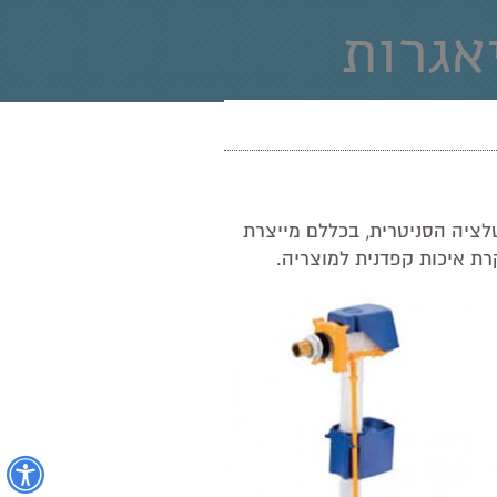
אגרות
יקון
ינסטלציה הסניטרית, בכללם מייצרת
רת איכות קפדנית למוצריה.
נ