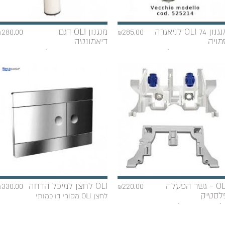
מנגנון OLI 74 לניאגרה
285.00
מנגנון OLI דגם
280.00
₪
₪
מויה
דיאמונטה
ו כמותי איכותי בעל
דו כמותי איכותי, בעל
OLI - גשר הפעלה
220.00
OLI לחצן למיכל הדחה
330.00
₪
₪
לסטיק
לחצן OLI מקורי דו כמותי
לקים מקוריים לניאגרה