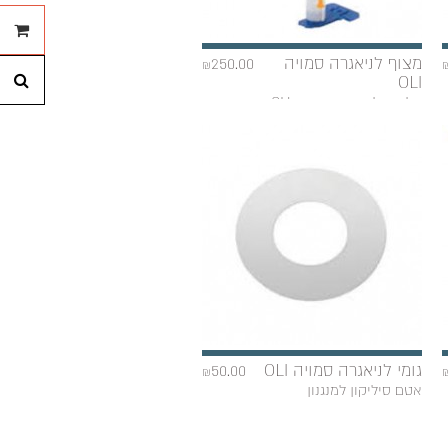
הה
של
מצוף לניאגרה סמויה
250.00
₪
OLI
חי
חלקים לניאגרה סמויה OLI
גומי לניאגרה סמויה OLI
50.00
₪
אטם סיליקון למנגנון