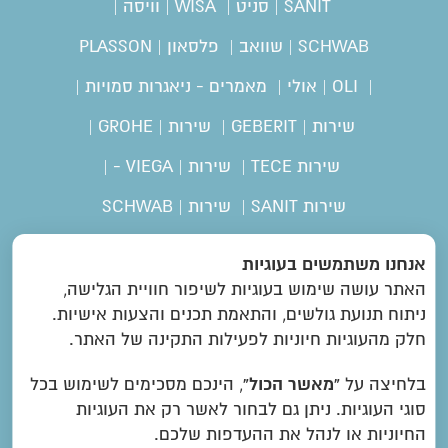
SANIT | סניט
|
WISA | וויסה
|
SCHWAB | שוואב
|
פלסאון | PLASSON
|
OLI | אולי
|
מאמרים - ניאגרות סמויות
|
שירות | GEBERIT
|
שירות | GROHE
|
שירות TECE
|
שירות | VIEGA -
|
שירות SANIT
|
שירות | SCHWAB
אנחנו משתמשים בעוגיות
חברת גבריט | geberit. חברת גרואה |
האתר עושה שימוש בעוגיות לשיפור חוויית הגלישה,
grohe. חברת אולי | oli. חברת ויסה
ניתוח תנועת גולשים, והתאמת תכנים והצעות אישיות.
|wisa. חברת סניט | sanit. חברת
חלק מהעוגיות חיוניות לפעילות התקינה של האתר.
אלקא | alca. חברת tece | טסה.
חברת אוליבר | oliver. חברת ויאגה |
“מאשר הכול”
בלחיצה על
, הינכם מסכימים לשימוש בכל
viega. חברת פלסאון | plasson.
סוגי העוגיות. ניתן גם לבחור לאשר רק את העוגיות
חברת שוואב | schwab.
החיוניות או לנהל את ההעדפות שלכם.