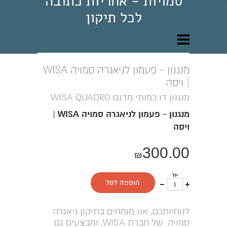
סמויות - אחריות כתובה
לכל תיקון
מנגנון - פעמון לניאגרה סמויה WISA
| ויסה
מנגנון דו כמותי מדגם WISA QUADRO
מנגנון - פעמון לניאגרה סמויה WISA |
ויסה
300.00
₪
יח'
עוד
פחות
הוספה לסל
אחד
אחד
לנוחיותכם, אנו מומחים בתיקון ניאגרה
סמויה של חברת WISA, ומבצעים גם